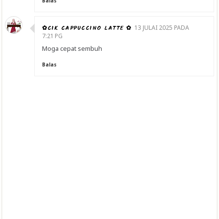
Balas
✿CIK CAPPUCCINO LATTE ✿
13 JULAI 2025 PADA
7:21 PG
Moga cepat sembuh
Balas