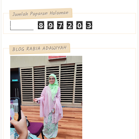
Jumlah Paparan Halaman
8
9
7
2
0
3
BLOG RABIA ADAWIYAH